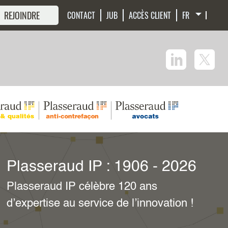
 REJOINDRE
CONTACT
JUB
ACCÈS CLIENT
Juridiction unifiée du brevet
et brevet unitaire
Retrouvez les réponses à vos questions
sur notre page dédiée.