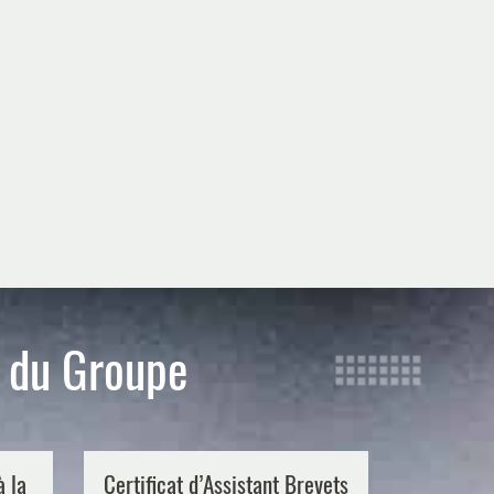
s du Groupe
à la
Certificat d’Assistant Brevets
Plasse