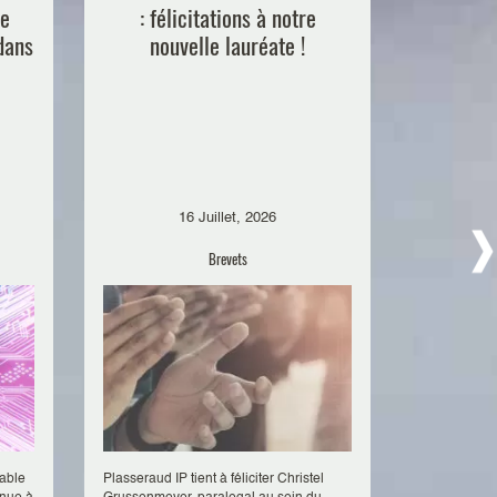
de
: félicitations à notre
Tech Da
 dans
nouvelle lauréate !
16 Juillet, 2026
Brevets
sable
Plasseraud IP tient à féliciter Christel
Le 30 juin, 