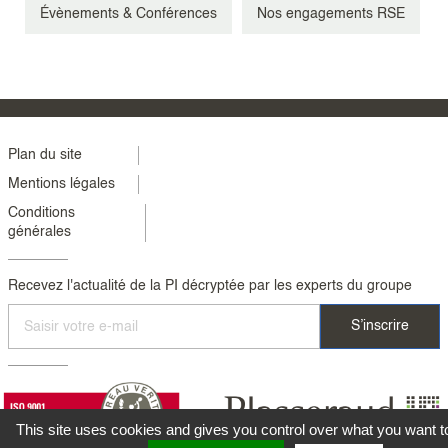
Évènements & Conférences
Nos engagements RSE
Menu
Plan du site
Mentions légales
footer
Conditions
colonne
générales
2
Recevez l'actualité de la PI décryptée par les experts du groupe
This site uses cookies and gives you control over what you want t