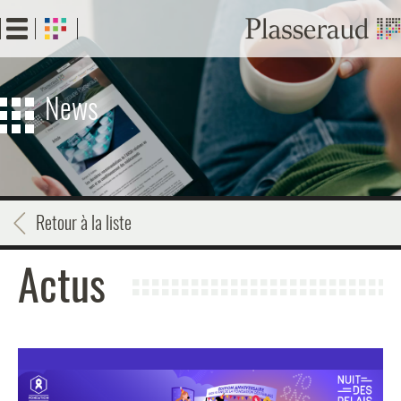
Aller
au
contenu
principal
News
Retour à la liste
Actus