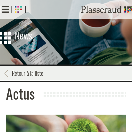
Aller
au
contenu
principal
News
Retour à la liste
Actus