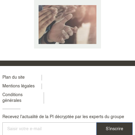
de marques
FLASHCARD #1 Modernisation et
Nombreux sont
vril 2020 sonne
amélioration des définitions et
dans le projet
des
possibilités de dépôt - nouveaux
l’Artificial Inte
modes (...)
Act (...)
Menu
Plan du site
Mentions légales
footer
Conditions
colonne
générales
2
Recevez l'actualité de la PI décryptée par les experts du groupe