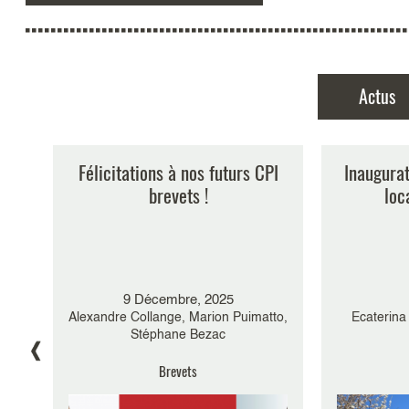
Actus
n
Félicitations à nos futurs CPI
Inaugura
La p
’un
brevets !
concern
loc
crédibil
techniqu
revendica
(pet
9 Décembre, 2025
20 
Alexandre Collange, Marion Puimatto,
Ecaterina 
Céline Ni
Stéphane Bezac
Brevets