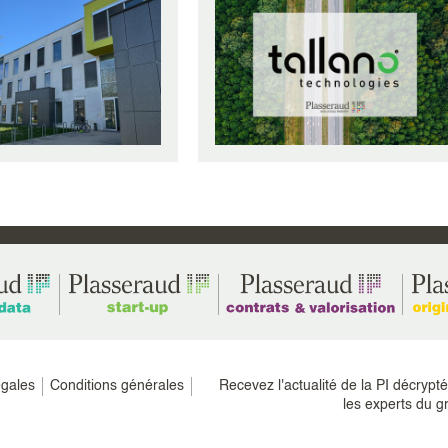
e la pratique de l’OEB vis-à-
ce de « crédibilité » permet
...)
égales
Conditions générales
Recevez l'actualité de la PI décrypt
les experts du g