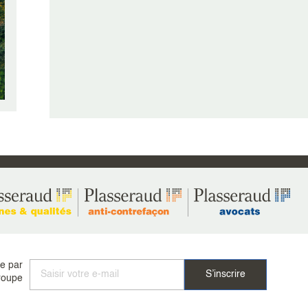
ée par
roupe