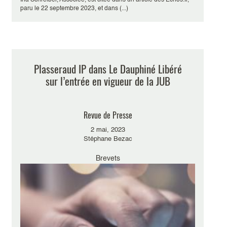
Ina Schreiber, Associée, est citée dans un article des Echos.fr,
paru le 22 septembre 2023, et dans (...)
Plasseraud IP dans Le Dauphiné Libéré
sur l’entrée en vigueur de la JUB
Revue de Presse
2 mai, 2023
Stéphane Bezac
Brevets