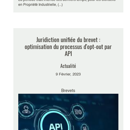
La période était intense ces derniers temps, pour les Conseils
en Propriété Industrielle, (...)
Juridiction unifiée du brevet :
optimisation du processus d'opt-out par
API
Actualité
9 Février, 2023
Brevets