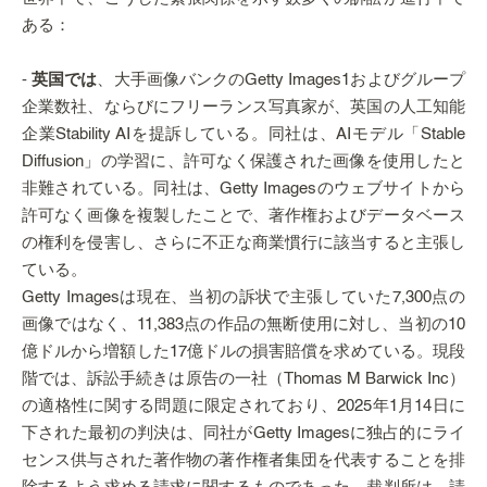
ある：
-
英国では
、大手画像バンクのGetty Images1およびグループ
企業数社、ならびにフリーランス写真家が、英国の人工知能
企業Stability AIを提訴している。同社は、AIモデル「Stable
Diffusion」の学習に、許可なく保護された画像を使用したと
非難されている。同社は、Getty Imagesのウェブサイトから
許可なく画像を複製したことで、著作権およびデータベース
の権利を侵害し、さらに不正な商業慣行に該当すると主張し
ている。
Getty Imagesは現在、当初の訴状で主張していた7,300点の
画像ではなく、11,383点の作品の無断使用に対し、当初の10
億ドルから増額した17億ドルの損害賠償を求めている。現段
階では、訴訟手続きは原告の一社（Thomas M Barwick Inc）
の適格性に関する問題に限定されており、2025年1月14日に
下された最初の判決は、同社がGetty Imagesに独占的にライ
センス供与された著作物の著作権者集団を代表することを排