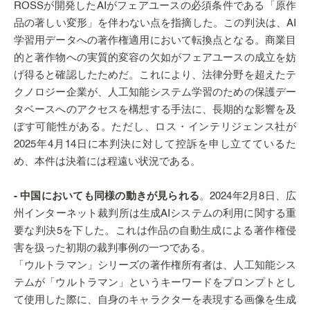
ROSSが開発したAIがフェアユースの必須条件である「原作
品の著しい変形」を伴わない点を指摘した。この判決は、AI
学習用データへの著作権適用において転換点となる。商業目
的と著作物への実質的変容の欠如がフェアユースの成立を妨
げ得ると確認したためだ。これにより、法律分野を超えたテ
クノロジー企業が、人工知能システム学習のための保護デー
タベースへのアクセスを構想する手法に、長期的な影響を及
ぼす可能性がある。ただし、ロス・インテリジェンス社が
2025年4月14日に本判決に対して控訴を申し立てているた
め、本件は決着には程遠い状況である。
- 中国においても同様の動きが見られる
。2024年2月8日、広
州インターネット裁判所は生成AIシステムの利用に関する重
要な判決5を下した。これは作品の自動生成による著作権侵
害を扱った初期の裁判事例の一つである。
「ウルトラマン」シリーズの著作権所有者は、人工知能シス
テムが「ウルトラマン」というキーワードをプロンプトとし
て使用した際に、自身のキャラクターを表現する画像を生成