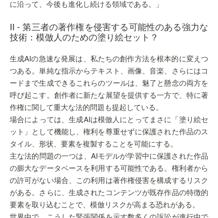
に沿って、今後も進化し続ける領域である。」
II - 第三者の著作権を侵害する可能性のある強力な
技術：模倣人のための塗り絵セット？
生成AIの急速な発展は、私たちの創作方法を根本的に変えつ
つある。単純な指示からテキスト、画像、音楽、さらにはコ
ードまで生成できるこれらのツールは、魅了と懸念の両方を
呼び起こす。創作者に新たな展望を提供する一方で、特に著
作権に関して重大な法的問題も提起している。
場合によっては、生成AIは模倣人にとってまさに「塗り絵セ
ット」として機能し、権利を尊重せずに保護された作品のス
タイル、形状、要素を複製することを可能にする。
主な法的問題の一つは、AIモデルが学習中に保護された作品
の膨大なデータベースを利用する可能性である。権利者から
の許可がない場合、この利用は著作権侵害を構成するリスク
がある。さらに、生成されたコンテンツが既存作品の特徴的
要素を取り込むことで、模倣リスクが高まる恐れがある。
世界中で、こうした緊張関係を示す数多くの訴訟が進行中で