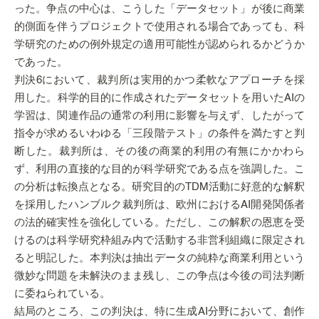
った。争点の中心は、こうした「データセット」が後に商業
的側面を伴うプロジェクトで使用される場合であっても、科
学研究のための例外規定の適用可能性が認められるかどうか
であった。
判決6において、裁判所は実用的かつ柔軟なアプローチを採
用した。科学的目的に作成されたデータセットを用いたAIの
学習は、関連作品の通常の利用に影響を与えず、したがって
指令が求めるいわゆる「三段階テスト」の条件を満たすと判
断した。裁判所は、その後の商業的利用の有無にかかわら
ず、利用の直接的な目的が科学研究である点を強調した。こ
の分析は転換点となる。研究目的のTDM活動に好意的な解釈
を採用したハンブルク裁判所は、欧州におけるAI開発関係者
の法的確実性を強化している。ただし、この解釈の恩恵を受
けるのは科学研究枠組み内で活動する非営利組織に限定され
ると明記した。本判決は抽出データの純粋な商業利用という
微妙な問題を未解決のまま残し、この争点は今後の司法判断
に委ねられている。
結局のところ、この判決は、特に生成AI分野において、創作