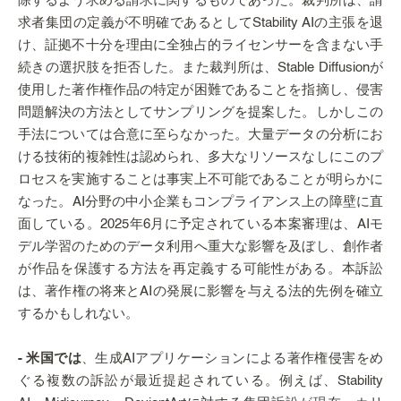
除するよう求める請求に関するものであった。裁判所は、請
求者集団の定義が不明確であるとしてStability AIの主張を退
け、証拠不十分を理由に全独占的ライセンサーを含まない手
続きの選択肢を拒否した。また裁判所は、Stable Diffusionが
使用した著作権作品の特定が困難であることを指摘し、侵害
問題解決の方法としてサンプリングを提案した。しかしこの
手法については合意に至らなかった。大量データの分析にお
ける技術的複雑性は認められ、多大なリソースなしにこのプ
ロセスを実施することは事実上不可能であることが明らかに
なった。AI分野の中小企業もコンプライアンス上の障壁に直
面している。2025年6月に予定されている本案審理は、AIモ
デル学習のためのデータ利用へ重大な影響を及ぼし、創作者
が作品を保護する方法を再定義する可能性がある。本訴訟
は、著作権の将来とAIの発展に影響を与える法的先例を確立
するかもしれない。
- 米国では
、生成AIアプリケーションによる著作権侵害をめ
ぐる複数の訴訟が最近提起されている。例えば、Stability