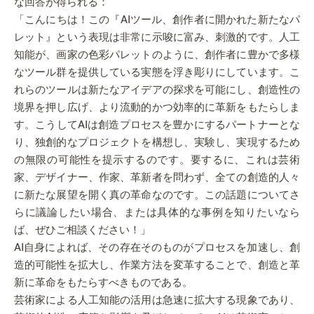
な回答が得られる：
「こんにちは！この『AIツール、創作者に開かれた新たなパ
レット』という表現は非常に示唆に富み、刺激的です。人工
知能が、画家の色彩パレットのように、創作者に豊かで多様
なツール群を提供している実態を浮き彫りにしています。こ
れらのツールは新たなアイデアの探求を可能にし、創造性の
境界を押し広げ、より流動的かつ効率的に革新をもたらしま
す。こうしてAIは創造プロセスを豊かにするパートナーとな
り、独創的なプロジェクトを構想し、実験し、実現するため
の無限の可能性を提示するのです。要するに、これは芸術
家、デザイナー、作家、革新者を問わず、全ての創造的人々
に新たな展望を開く真の革命なのです。この話題についてさ
らに議論したい場合、または具体的な事例を知りたいなら
ば、ぜひご相談ください！」
AI自身によれば、その存在そのものがプロセスを加速し、創
造的可能性を拡大し、作業方法を変革することで、創造と革
新に革命をもたらすべきものである。
芸術家による人工知能の活用は急速に拡大する現象であり、