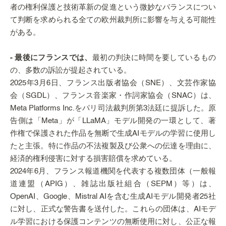
者の権利保護と技術革新の促進という微妙なバランスについ
て判断を求められる全ての欧州裁判所に影響を与える可能性
がある。
- 最後にフランスでは、
最初の判決に時間を要しているもの
の、多数の訴訟が提起されている。
2025年3月6日、フランス出版者協会（SNE）、文芸作家協
会（SGDL）、フランス音楽家・作詞家協会（SNAC）は、
Meta Platforms Inc.をパリ司法裁判所第3法廷に提訴した。原
告側は「Meta」が「LLaMA」モデル開発の一環として、著
作権で保護された作品を無断で生成AIモデルの学習に使用し
たと主張。特に作品の不法複製及び公衆への伝達を理由に、
経済的権利侵害に対する損害賠償を求めている。
2024年6月、フランス報道機関を代表する複数団体（一般報
道連盟（APIG）、雑誌出版社組合（SEPM）等）は、
OpenAI、Google、Mistral AIを含む生成AIモデル開発者25社
に対し、正式な警告書を送付した。これらの団体は、AIモデ
ル学習における保護コンテンツの無断使用に対し、公正な報