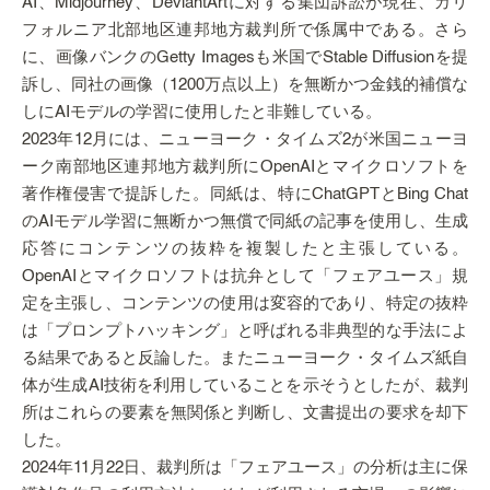
AI、Midjourney、DeviantArtに対する集団訴訟が現在、カリ
フォルニア北部地区連邦地方裁判所で係属中である。さら
に、画像バンクのGetty Imagesも米国でStable Diffusionを提
訴し、同社の画像（1200万点以上）を無断かつ金銭的補償な
しにAIモデルの学習に使用したと非難している。
2023年12月には、ニューヨーク・タイムズ2が米国ニューヨ
ーク南部地区連邦地方裁判所にOpenAIとマイクロソフトを
著作権侵害で提訴した。同紙は、特にChatGPTとBing Chat
のAIモデル学習に無断かつ無償で同紙の記事を使用し、生成
応答にコンテンツの抜粋を複製したと主張している。
OpenAIとマイクロソフトは抗弁として「フェアユース」規
定を主張し、コンテンツの使用は変容的であり、特定の抜粋
は「プロンプトハッキング」と呼ばれる非典型的な手法によ
る結果であると反論した。またニューヨーク・タイムズ紙自
体が生成AI技術を利用していることを示そうとしたが、裁判
所はこれらの要素を無関係と判断し、文書提出の要求を却下
した。
2024年11月22日、裁判所は「フェアユース」の分析は主に保