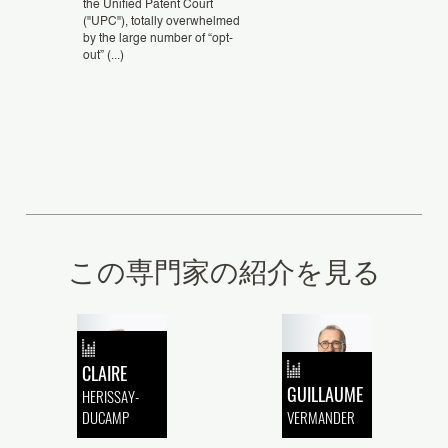
the Unified Patent Court
("UPC"), totally overwhelmed
by the large number of “opt-
out” (...)
この専門家の紹介を見る
CLAIRE
GUILLAUME
HERISSAY-
DUCAMP
VERMANDER