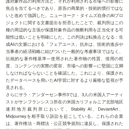
護対象作品の利用方法と、それが利用される市場への影響に
焦点を当てるべきであり、原告の商業的・技術的慣行ではな
いと改めて強調した。ニューヨーク・タイムズ自身のAIプロ
ジェクトに関する文書提出を拒否したことで、裁判所はこの
種の周辺的な主張が保護対象作品の無断利用を正当化する可
能性は低いことを明確にした。この判決は転換点となる：生
成AIの文脈における「フェアユース」抗弁は、技術的進歩や
当事者の経済戦略に結びついた一般的な考慮事項ではなく、
伝統的な著作権基準—使用された著作物の性質、借用の程
度、コンテンツの実際の変容、市場への影響—に堅固に立脚
しなければならないことを確認した。これにより、保護され
たデータベースを用いたAI学習に対するより厳格な監視が予
見される。
さらにサラ・アンダーセン事件3では、3人の米国人アーティ
ストがサンフランシスコ所在の米国カリフォルニア北部地区
連邦地方裁判所において、Stability AI、DeviantArt、
Midjourneyを相手取り訴訟を起こしている。これらの企業
は、著作権法・商標法・公正競争規則に違反し、保護された