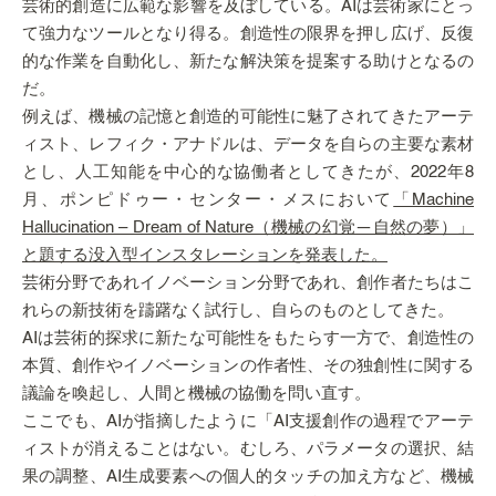
芸術的創造に広範な影響を及ぼしている。AIは芸術家にとっ
て強力なツールとなり得る。創造性の限界を押し広げ、反復
的な作業を自動化し、新たな解決策を提案する助けとなるの
だ。
例えば、機械の記憶と創造的可能性に魅了されてきたアーテ
ィスト、レフィク・アナドルは、データを自らの主要な素材
とし、人工知能を中心的な協働者としてきたが、2022年8
月、ポンピドゥー・センター・メスにおいて
「Machine
Hallucination – Dream of Nature（機械の幻覚―自然の夢）」
と題する没入型インスタレーションを発表した。
芸術分野であれイノベーション分野であれ、創作者たちはこ
れらの新技術を躊躇なく試行し、自らのものとしてきた。
AIは芸術的探求に新たな可能性をもたらす一方で、創造性の
本質、創作やイノベーションの作者性、その独創性に関する
議論を喚起し、人間と機械の協働を問い直す。
ここでも、AIが指摘したように「AI支援創作の過程でアーテ
ィストが消えることはない。むしろ、パラメータの選択、結
果の調整、AI生成要素への個人的タッチの加え方など、機械