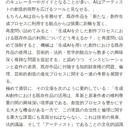
のキュレーターやガイドとなることが多い。AIはアーティス
トの創造的視野を広げるツールと見なせる。」
もちろんAIは自らを非難せず、既存作品を「新たな」創作生
成プロセスに利用する観点からは慎重に距離を置く。
再度問い詰めてみると：「生成AIを介した創作プロセスにお
ける既存作品の利用についてどう考えるか？」と再度問い詰
めて強制すると、機械は「生成AIを用いた創作における既存
作品の使用は、芸術的・法的・哲学的観点から数多くの興味
深く複雑な問題を提起する」と認めつつ、インスピレーショ
ンと盗作の差異、既存作品に付随する知的財産権の問題、倫
理、芸術的創造の進化プロセスに関する一連の考察を展開す
る。
極めて適切に、その立場を次のように要約している：「生成
AI創作における既存作品の活用は、革新と原著作者の権利尊
重の間の興味深い境界線である。創造的プロセスを豊かにす
る大きな機会がある一方で、この実践の合法性と倫理に関す
る重大な課題にも直面せねばならない。これは技術の発展、
法的議論、そして『アーティスト』であることの文化的認識