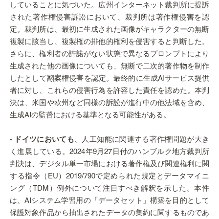
していることに気づいた。広州インターネット裁判所に提訴
された著作権侵害訴訟において、裁判所は著作権侵害を認
定。裁判所は、最初に生成された画像がキャラクターの無断
複製に該当し、複製権の排他的権利を侵害すると判断した。
さらに、権利者の許諾がない状態で異なるプロンプトにより
生成された他の画像についても、無断で二次的著作物を制作
したとして翻案権侵害を認定。最終的に生成AIサービス提供
者に対し、これらの侵害行為を許容した責任を認めた。本判
決は、米国や欧州など同様の訴訟が進行中の他法域を含め、
生成AIの監督における基準となる可能性がある。
- ドイツにおいても
、人工知能に関連する著作権問題が大き
く進展している。2024年9月27日付のハンブルク地方裁判所
判決は、デジタル単一市場における著作権及び関連権利に関
する指令（EU）2019/790で定められた規定とデータマイニ
ング（TDM）例外について注目すべき解釈を示した。本件
は、AIシステム学習用の「データセット」構築を目的として
保護対象作品から抽出されたデータの集約に関するものであ