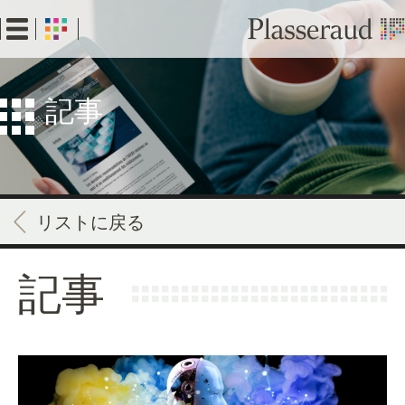
Skip
to
main
content
記事
リストに戻る
記事