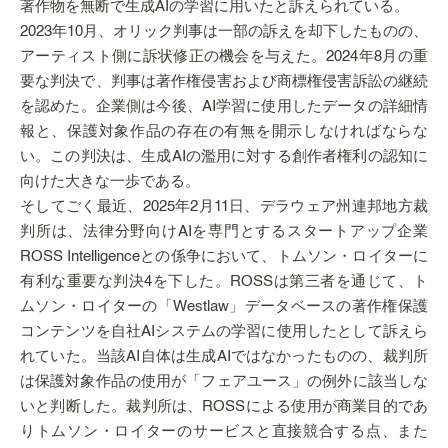
著作物を無断で生成AIの学習に用いたと訴えられている。
2023年10月、オリック判事は一部の訴えを却下したものの、
アーティスト側に訴状修正の機会を与えた。2024年8月の重
要な判決で、判事は著作権侵害および商標権侵害訴訟の継続
を認めた。企業側は今後、AI学習に使用したデータの詳細情
報と、保護対象作品の存在の有無を開示しなければならな
い。この判決は、生成AIの濫用に対する創作者権利の認知に
向けた大きな一歩である。
そしてごく最近、2025年2月11日、デラウェア州連邦地方裁
判所は、法律分野向けAIを専門とするスタートアップ企業
ROSS Intelligenceとの係争において、トムソン・ロイターに
有利な重要な判決4を下した。ROSSは第三者を通じて、ト
ムソン・ロイターの「Westlaw」データベースの著作権保護
コンテンツを自社AIシステムの学習に使用したとして訴えら
れていた。当該AI自体は生成AIではなかったものの、裁判所
は保護対象作品の使用が「フェアユース」の例外に該当しな
いと判断した。裁判所は、ROSSによる使用が商業目的であ
りトムソン・ロイターのサービスと直接競合する点、また