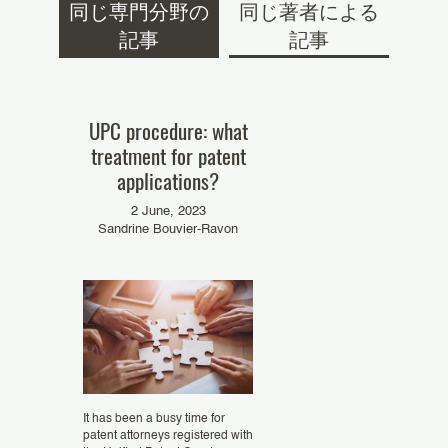
同じ専門分野の
同じ著者による
記事
記事
UPC procedure: what
treatment for patent
applications?
2 June, 2023
Sandrine Bouvier-Ravon
It has been a busy time for
patent attorneys registered with