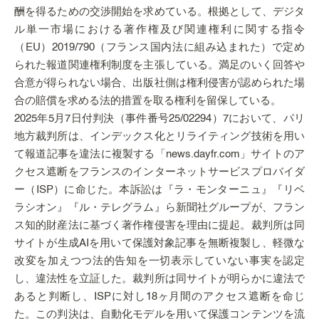
酬を得るための交渉開始を求めている。根拠として、デジタ
ル単一市場における著作権及び関連権利に関する指令
（EU）2019/790（フランス国内法に組み込まれた）で定め
られた報道関連権利制度を主張している。満足のいく回答や
合意が得られない場合、出版社側は権利侵害が認められた場
合の賠償を求める法的措置を取る権利を留保している。
2025年5月7日付判決（事件番号25/02294）7において、パリ
地方裁判所は、インデックス化とリライティング技術を用い
て報道記事を違法に複製する「news.dayfr.com」サイトのア
クセス遮断をフランスのインターネットサービスプロバイダ
ー（ISP）に命じた。本訴訟は『ラ・モンターニュ』『リベ
ラシオン』『ル・テレグラム』ら新聞社グループが、フラン
ス知的財産法に基づく著作権侵害を理由に提起。裁判所は同
サイトが生成AIを用いて保護対象記事を無断複製し、軽微な
改変を加えつつ法的告知を一切表示していない事実を認定
し、違法性を立証した。裁判所は同サイトが明らかに違法で
あると判断し、ISPに対し18ヶ月間のアクセス遮断を命じ
た。この判決は、自動化モデルを用いて保護コンテンツを流