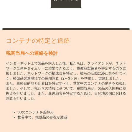
コンテナの特定と追跡
税関当局への連絡を検討
模
り
る可
インターネット上で製品を購入した後、私たちは、クライアントが、ネット
アン
ワーク全体をタイムリーに攻撃できるよう、模倣品製造者を特定するのを支
年
援しました。ネットワークの構成員を特定し、彼らの活動に終止符を打つべ
な
く、模倣品製造現場での長期調査（2～3ヶ月）を準備し、実施しました。
前
こと
また、最終目的地と到着日を特定すべく、世界中のコンテナの動きを監視し
入
ました。そして、私たちの情報に基づいて、税関当局が、製品の入国時に差
ら
押えを行いました。また、最終顧客を特定するために、目的地の国における
た
心配
調査も行いました。
を
にご
す
30のコンテナを差押え
世界中で、模倣品の存在が激減