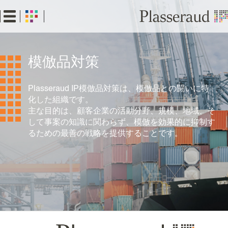
Skip
to
main
content
模倣品対策
Plasseraud IP模倣品対策は、模倣品との闘いに特
化した組織です。
主な目的は、顧客企業の活動分野、規模、地域、そ
して事案の知識に関わらず、模倣を効果的に抑制す
るための最善の戦略を提供することです。