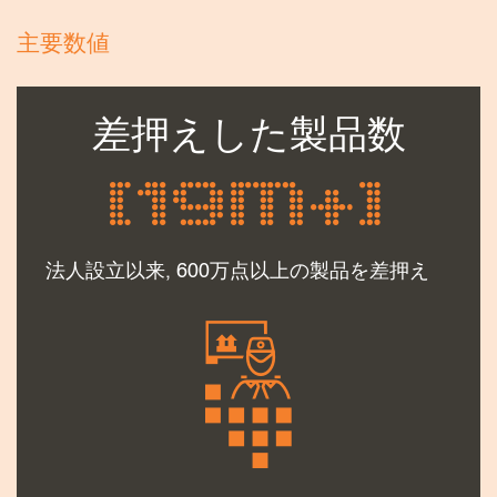
す。顧客向けパンフレットの作成はもちろん、模
主要数値
倣品対策を担当する当局（警察、税関等）向けの
マニュアル作成のお手伝いをいたします。営業担
当者に情報収集のトレーニングを行い、税関職員
差押えした製品数
と協力して、貴社固有の模倣品の問題を認識させ
ることもできます。
[19M+]
法人設立以来, 600万点以上の製品を差押え