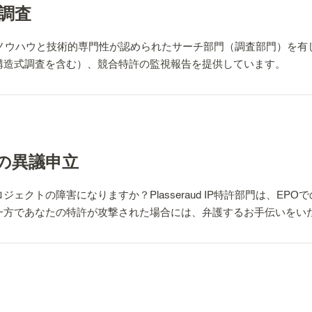
調査
門は、そのノウハウと技術的専門性が認められたサーチ部門（調査部門）
構造式調査を含む）、競合特許の監視報告を提供しています。
ングや統計調査を通じた複雑な特許調査や競合する知財調査を可能
での異議申立
ェクトの障害になりますか？Plasseraud IP特許部門は、E
一方であなたの特許が攻撃された場合には、弁護するお手伝いをい
EPO)の審査部門や審判部で口頭弁論できるよう訓練されています