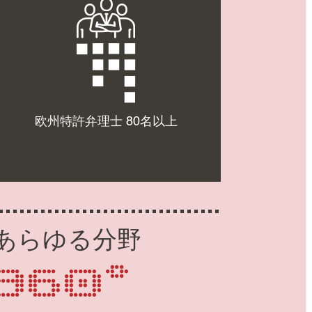
欧州特許弁理士 80名以上
あらゆる分野
360°