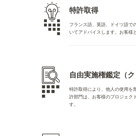
特許取得
フランス語、英語、ドイツ語で
いてアドバイスします。お客様
欧州フランスのみならず国際
当所の専門家は、EPO（欧州）
自由実施権鑑定（ク
に関する研修・訓練を継続的
特許取得により、他人の使用を禁止
許部門は、お客様のプロジェク
す。