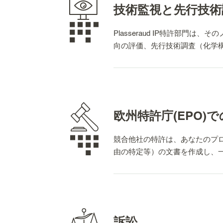
技術監視と先行技術
Plasseraud IP特許部
向の評価、先行技術調査（化学
専門的なデータベース
また、サーチ部門は、マッピ
欧州特許庁(EPO)
ています。
競合他社の特許は、あなたのプロジ
由の特定等）の文書を作成し、
口頭審理への熟練した対応
当所の専門家は、欧州特許庁(
訴訟