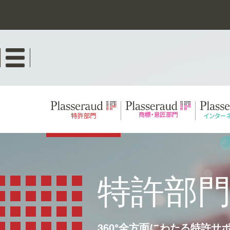
Skip
to
main
content
特許部
360°全方面にわたる特許サ