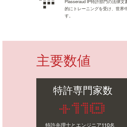
Plasseraud IP特許部
的にトレーニングを受け、世界
す。
主要数値
特許専門家数
+110
特許弁理士とエンジニア110名