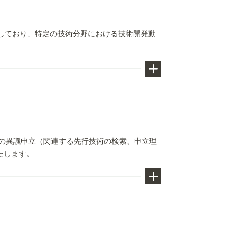
を有しており、特定の技術分野における技術開発動
にする専門的なデータベースを保有し
POでの異議申立（関連する先行技術の検索、申立理
たします。
。定期的な口頭審理の経験により、お