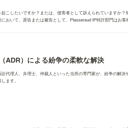
越したサービスを提供できます。
を起こしたいですか？または、侵害者として訴えられていますか？
おいて、原告または被告として、Plasseraud IP特許部門は
験
許権者が裁判官の許可を得て、執行吏に特許侵害の実施状況を文書
（ADR）による紛争の柔軟な解決
。この手続は非常に効率的であり、侵害の証拠を得る上で決定的と
において、技術専門家として執行吏を補佐することに慣れています
訴訟代理人、弁理士、仲裁人といった当所の専門家が、紛争の解決
供します。