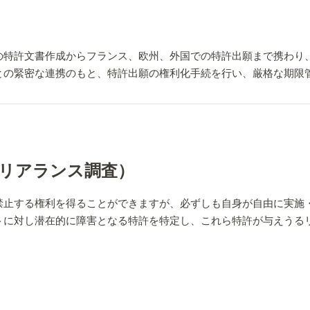
の特許文書作成からフランス、欧州、外国での特許出願まで携わり
との緊密な連携のもと、特許出願の権利化手続を行い、厳格な期限
的な専門知識
、USPTO（米国）、JPO（日本）、CNIPA（中国）、KIPO
リアランス調査）
に受けています。
する権利を得ることができますが、必ずしも自身が自由に実施・活用でき
トに対し潜在的に障害となる特許を特定し、これら特許が与えうる