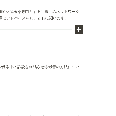
知的財産権を専門とする弁護士のネットワーク
お客様にアドバイスをし、ともに闘います。
化してもらう、または証拠を確保して
なることが多いです。当社の弁理士
。
や係争中の訴訟を終結させる最善の方法につい