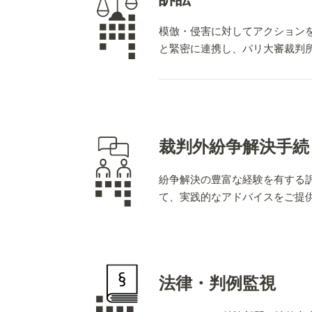
客様の権利を代理するのに卓
模倣・侵害に対してアクション
と緊密に連携し、パリ大審裁判所に
証拠保全（査察）の豊富な経
証拠保全手続（査察）は、特
裁判外紛争解決手続
もらうことができる手続です
は、証拠保全（査察）の現場
紛争解決の豊富な経験を有する
て、実践的なアドバイスをご提
法律・判例監視