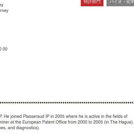
特許部門
バイオ・化
ey
orney
0 00
 He joined Plasseraud IP in 2005 where he is active in the fields of
iner at the European Patent Office from 2000 to 2005 (in The Hague)
nes, and diagnostics).