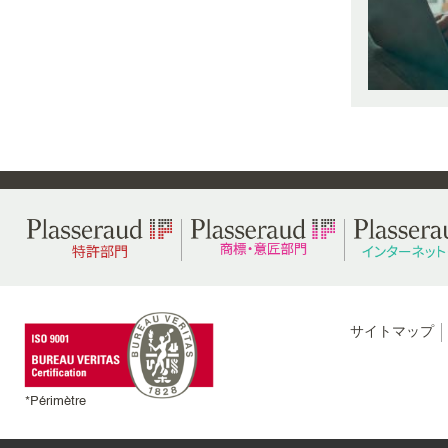
Menu
サイトマップ
footer
colonne
*Périmètre
2