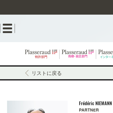
Skip
to
main
content
リストに戻る
Frédéric
NIEMANN
PARTNER