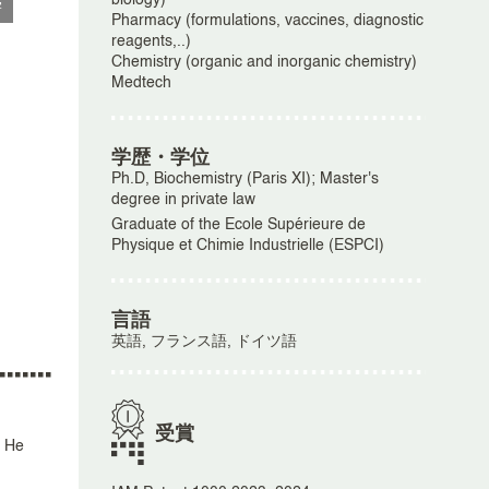
biology)
学
Pharmacy (formulations, vaccines, diagnostic
reagents,..)
Chemistry (organic and inorganic chemistry)
Medtech
学歴・学位
Ph.D, Biochemistry (Paris XI); Master's
degree in private law
Graduate of the Ecole Supérieure de
Physique et Chimie Industrielle (ESPCI)
言語
英語, フランス語, ドイツ語
受賞
. He