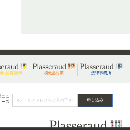
産ニュ
ース