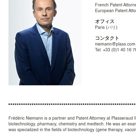
French Patent Attorn
European Patent Att
オフィス
Paris (パリ)
コンタクト
niemann@plass.com
Tel: +33 (0)1 40 16 7
Frédéric Niemann is a partner and Patent Attorney at Plasseraud IP.
biotechnology, pharmacy, chemistry and medtech. He was an exam
was specialized in the fields of biotechnology (gene therapy, vacci