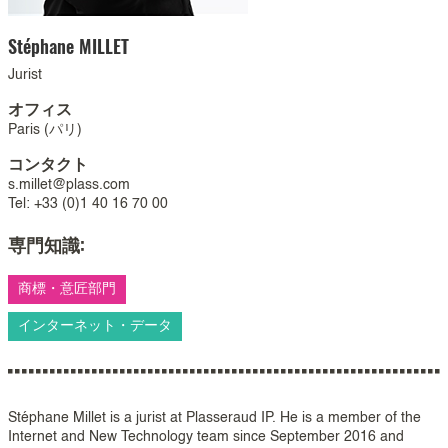
Stéphane
MILLET
Jurist
オフィス
Paris (パリ)
コンタクト
s.millet@plass.com
Tel: +33 (0)1 40 16 70 00
専門知識:
商標・意匠部門
インターネット・データ
Stéphane Millet is a jurist at Plasseraud IP. He is a member of the
Internet and New Technology team since September 2016 and