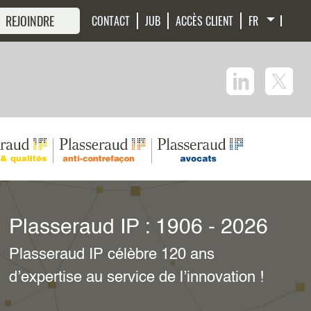
 REJOINDRE
CONTACT
JUB
ACCÈS CLIENT
Juridiction unifiée du brevet
et brevet unitaire
Retrouvez les réponses à vos questions
sur notre page dédiée.