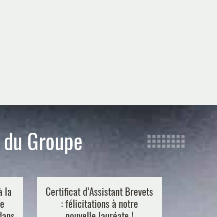
s du Groupe
à la
Certificat d’Assistant Brevets
Plasse
de
: félicitations à notre
Tech Da
 dans
nouvelle lauréate !