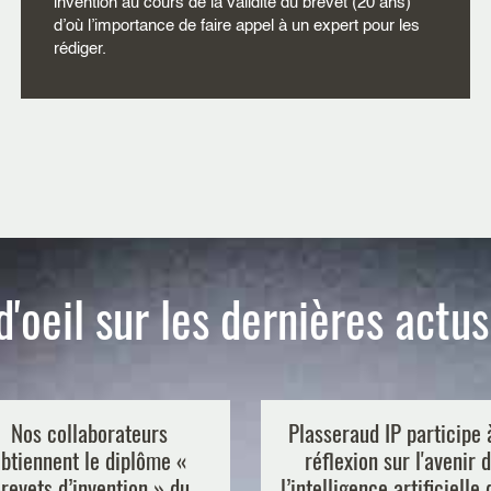
invention au cours de la validité du brevet (20 ans)
d’où l’importance de faire appel à un expert pour les
rédiger.
d'oeil sur les dernières actu
Nos collaborateurs
Plasseraud IP participe 
btiennent le diplôme «
réflexion sur l'avenir 
revets d’invention » du
l’intelligence artificielle