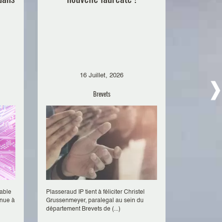
16 Juillet, 2026
Brevets
sable
Plasseraud IP tient à féliciter Christel
Le 30 juin, 
enue à
Grussenmeyer, paralegal au sein du
Summer Tech
département Brevets de (...)
par la French