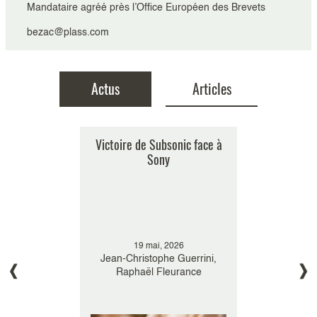
Mandataire agréé près l’Office Européen des Brevets
bezac@plass.com
Actus
Articles
Pas de résultat
P dans Le
Victoire de Subsonic face à
Plasseraud 
sur l’entrée
Sony
de la 17è
e la JUB
Inn
resse
023
19 mai, 2026
23 
Bezac
Jean-Christophe Guerrini,
Stép
Raphaël Fleurance
s