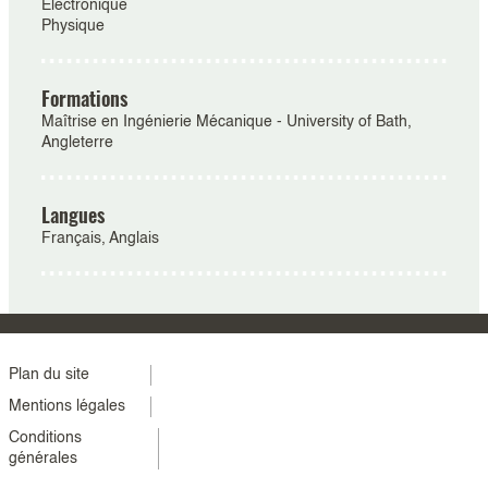
Electronique
Physique
Formations
Maîtrise en Ingénierie Mécanique - University of Bath,
Angleterre
Langues
Français, Anglais
Menu
Plan du site
Mentions légales
footer
Conditions
colonne
générales