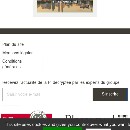
le 31 juillet
« Aborder nos 120 ans avec cette
Les Echos ont p
gnée par
transformation, c’est nous doter de
2019 une tribu
osquer, CPI
la structure et des outils pour (...)
Guylène Kiese
associ (...)
Menu
Plan du site
Mentions légales
footer
Conditions
colonne
générales
2
Recevez l'actualité de la PI décryptée par les experts du groupe
This site uses cookies and gives you control over what you want t