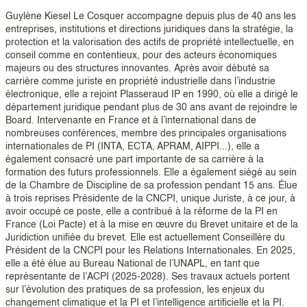
Guylène Kiesel Le Cosquer accompagne depuis plus de 40 ans les
entreprises, institutions et directions juridiques dans la stratégie, la
protection et la valorisation des actifs de propriété intellectuelle, en
conseil comme en contentieux, pour des acteurs économiques
majeurs ou des structures innovantes. Après avoir débuté sa
carrière comme juriste en propriété industrielle dans l’industrie
électronique, elle a rejoint Plasseraud IP en 1990, où elle a dirigé le
département juridique pendant plus de 30 ans avant de rejoindre le
Board. Intervenante en France et à l’international dans de
nombreuses conférences, membre des principales organisations
internationales de PI (INTA, ECTA, APRAM, AIPPI...), elle a
également consacré une part importante de sa carrière à la
formation des futurs professionnels. Elle a également siégé au sein
de la Chambre de Discipline de sa profession pendant 15 ans. Élue
à trois reprises Présidente de la CNCPI, unique Juriste, à ce jour, à
avoir occupé ce poste, elle a contribué à la réforme de la PI en
France (Loi Pacte) et à la mise en œuvre du Brevet unitaire et de la
Juridiction unifiée du brevet. Elle est actuellement Conseillère du
Président de la CNCPI pour les Relations Internationales. En 2025,
elle a été élue au Bureau National de l’UNAPL, en tant que
représentante de l’ACPI (2025-2028). Ses travaux actuels portent
sur l’évolution des pratiques de sa profession, les enjeux du
changement climatique et la PI et l’intelligence artificielle et la PI.