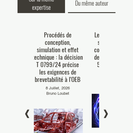
Du même auteur
expertise
n en France
Procédés de
Le plasma est-il 
e quelques
conception,
substance ou u
icités
simulation et effet
composition au s
et premier
technique : la décision
des articles 54(4
ppositions
T 0799/24 précise
54(5) de la CBE
evets de la
les exigences de
30 Mars, 2026
A61 » («
brevetabilité à l'OEB
Louis Lavigne
édicale ou
8 Juillet, 2026
 ; Hygiène
Bruno Loubet
)
t, 2024
gnin-Feysot