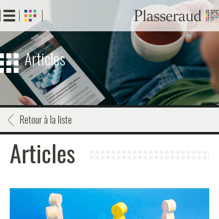
Aller
au
contenu
principal
Articles
Retour à la liste
Articles