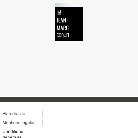
JEAN-
MARC
COQUEL
Menu
Plan du site
Mentions légales
footer
Conditions
colonne
générales