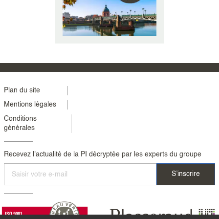
e de propriété
Le 13 mars 2024, le comité de
En ce début d'
ant une
l’intelligence artificielle générative,
sodas en canet
 Les brevets
instauré par la Première Minis (...)
quelques sema
quot (...)
Menu
Plan du site
Mentions légales
footer
Conditions
colonne
générales
2
Recevez l'actualité de la PI décryptée par les experts du groupe