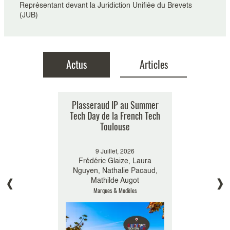
Représentant devant la Juridiction Unifiée du Brevets
(JUB)
Actus
Articles
e Plasseraud
rect, ou
IA et innovation : rapport de
Plasseraud IP au Summer
Plasseraud
Marque son
à profit une
sing Stars
Tech Day de la French Tech
la Commission de
trilatéral 
P
r simplifier
 Stars -
l’Intelligence Artificielle
Toulouse
tionales…
g IP
Newslette
, 2024
9 Juillet, 2026
15 
, Charlotte
Frédéric Glaize, Laura
Charlott
2017
15 Mars, 2024
23 sep
alie Wajs
Nguyen, Nathalie Pacaud,
Nargolwall
 Leleu
Charlotte Leleu
Philippe Pi
Mathilde Augot
 & Modèles
Marques & Modèles
e - Informatique
Brevets
Marqu