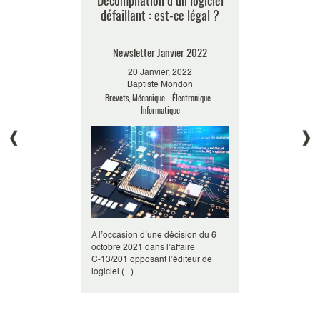
lectivité
Décompilation d’un logiciel
Algorithme
qui veut
défaillant : est-ce légal ?
juridiq
in
Newsletter Janvier 2022
Newslet
2017
20 Janvier, 2022
22 
ondon
Baptiste Mondon
Bapt
ats & Valorisation
Brevets, Mécanique - Électronique -
Marqu
Informatique
de in France »
A l’occasion d’une décision du 6
Les technologi
régulièrement au
octobre 2021 dans l’affaire
constituent u
de comm (...)
C‑13/201 opposant l’éditeur de
grandissante d
logiciel (...)
Po (...)