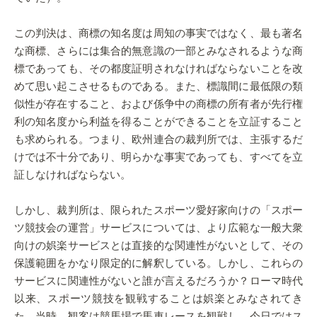
この判決は、商標の知名度は周知の事実ではなく、最も著名
な商標、さらには集合的無意識の一部とみなされるような商
標であっても、その都度証明されなければならないことを改
めて思い起こさせるものである。また、標識間に最低限の類
似性が存在すること、および係争中の商標の所有者が先行権
利の知名度から利益を得ることができることを立証すること
も求められる。つまり、欧州連合の裁判所では、主張するだ
けでは不十分であり、明らかな事実であっても、すべてを立
証しなければならない。
しかし、裁判所は、限られたスポーツ愛好家向けの「スポー
ツ競技会の運営」サービスについては、より広範な一般大衆
向けの娯楽サービスとは直接的な関連性がないとして、その
保護範囲をかなり限定的に解釈している。しかし、これらの
サービスに関連性がないと誰が言えるだろうか？ローマ時代
以来、スポーツ競技を観戦することは娯楽とみなされてき
た。当時、観客は競馬場で馬車レースを観戦し、今日ではス