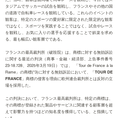
タジアムでサッカーの試合を観戦し、フランスやその他の国
の道路で自転車レースを観戦している。これらのイベントの
観客は、特定のスポーツの愛好家に限定された限定的な観客
ではなく、スポーツを実践することではなく、試合やレース
を観戦し、お気に入りの選手を応援することで娯楽を求め
る、最も幅広い観客層でである。
フランスの最高裁判所（破毀院）は、商標に対する無効訴訟
に関する最近の判決（商事・金融・経済部、上告事件番号
23-18.728、2025年3月19日）では、 「Tour de France à la
Rame」の商標(*3)に対する無効訴訟において、「
TOUR DE
FRANCE
」商標の侵害を理由に欧州連合裁判所とは反対の立
場を採用した。
この判決において、フランス最高裁判所は、特定の商標は、
その商標が登録された製品やサービスに関連する顧客層を超
えて影響力を持つほどの知名度を獲得している、と指摘して