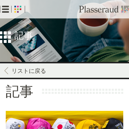
Skip
to
main
content
記事
リストに戻る
記事