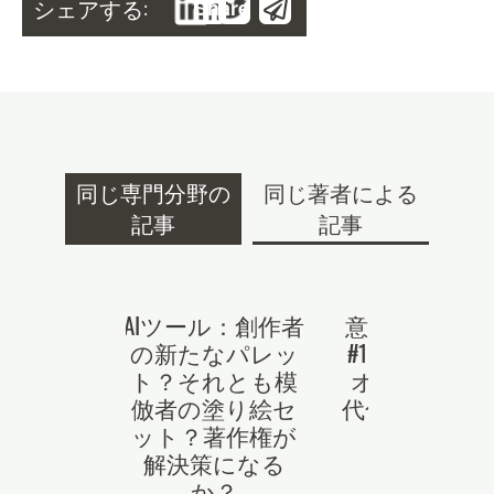
シェアする:
Share
同じ専門分野の
同じ著者による
記事
記事
類を「位
AIツール：創作者
意匠指令 Flashc
又は「図
の新たなパレッ
#1 : 「定義と
と記載す
ト？それとも模
オプション
、 真正
倣者の塗り絵セ
代化 – 新しい
の証明に
ット？著作権が
方法」
与える
解決策になる
15 October, 2024
？
か？
Frédéric Glaize