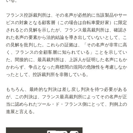
いる。
フランス控訴裁判所は、その名声が必然的に当該製品やサー
ビスの対象となる顧客層（この場合は自転車愛好家）に限定
されるとの見解を示したが、フランス最高裁判所は、確認さ
れた名声の要素から法的結論を導き出していないとして、こ
の見解を批判した。これらの証拠は、「その名声が非常に高
く、フランスの全顧客層に知られている」ことを示してい
た。間接的に、最高裁判所は、上訴人が証明した名声にもか
かわらず、争点となった商標間の混同の危険性を考慮しなか
ったとして、控訴裁判所を非難している。
もちろん、最終的な判決は差し戻し判決を待つ必要がある
が、この判決は、フランス最高裁判所によってその名声が正
当に認められたツール・ド・フランス側にとって、判例上の
進展と言える。