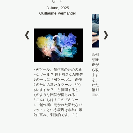
er, 2019
3 June, 2025
洋江」
Guillaume Vermander
欧州連合（EU）では、新
意匠指令の採択と意匠規
正が行われ、2025年5月
商標か？ 位
I - AIツール、創作者のための新
ら改正後の意匠規則が適
る「非伝統的商
たなツール？ 最も有名なAIモデ
ます。新指令と新規則の
商標が製品に付
ルの一つに「AIツールは、創作
を、FLASHCARDとし
法から成る商標
者のための新たなツール...どう
わたってご案内します。
標は、ファッ
思いますか？」と質問すると、
第1回目です。(translated 
、例えば、以下
次のような回答が得られる：
Hiroe Takahashi). (...)
保護するために
「こんにちは！この『AIツー
いる。 - 靴の
ル、創作者に開かれた新たなパ
291881 (...)
レット』という表現は非常に示
唆に富み、刺激的です。 (...)