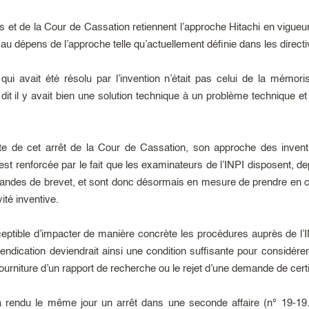
s et de la Cour de Cassation retiennent l’approche Hitachi en vigueu
 au dépens de l’approche telle qu’actuellement définie dans les direct
ui avait été résolu par l’invention n’était pas celui de la mémoris
nt dit il y avait bien une solution technique à un problème techniqu
suite de cet arrêt de la Cour de Cassation, son approche des inven
 est renforcée par le fait que les examinateurs de l’INPI disposent, de
demandes de brevet, et sont donc désormais en mesure de prendre en 
ité inventive.
eptible d’impacter de manière concrète les procédures auprès de l’
ndication deviendrait ainsi une condition suffisante pour considérer
ourniture d’un rapport de recherche ou le rejet d’une demande de certifi
a rendu le même jour un arrêt dans une seconde affaire (n° 19-19