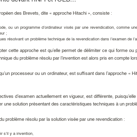
rente devant l’INPI et l’OEB…
ropéen des Brevets, dite « approche Hitachi », consiste :
de, ou un programme d’ordinateur visés par une revendication, comme une i
eur ;
ques résolvant un problème technique de la revendication dans l’examen de l’ac
ter cette approche est qu’elle permet de délimiter ce qui forme ou
hnique du problème résolu par l’invention est alors pris en compte lors d
 qu’un processeur ou un ordinateur, est suffisant dans l’approche « H
directives d’examen actuellement en vigueur, est différente, puisqu’e
ter une solution présentant des caractéristiques techniques à un pro
 du problème résolu par la solution visée par une revendication :
ir s’il y a invention,