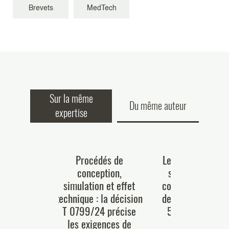
Brevets
MedTech
Sur la même
Du même auteur
expertise
n en France
Procédés de
Le plasma est-il 
e quelques
conception,
substance ou u
icités
simulation et effet
composition au s
et premier
technique : la décision
des articles 54(4
ppositions
T 0799/24 précise
54(5) de la CBE
evets de la
les exigences de
30 Mars, 2026