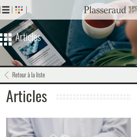
Aller
au
contenu
principal
Articles
Retour à la liste
Articles