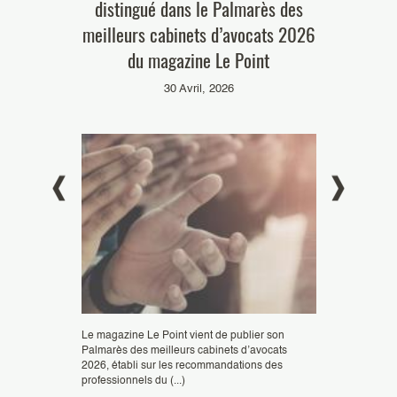
’associent
distingué dans le Palmarès des
nouvelle
 majeur du
meilleurs cabinets d’avocats 2026
Chambers 
ntellectuelle
du magazine Le Point
25
30 Avril, 2026
J
aud Avocats et
Le magazine Le Point vient de publier son
oncent
Palmarès des meilleurs cabinets d’avocats
Plasseraud IP Av
stratégique,
2026, établi sur les recommandations des
classement dans
professionnels du (...)
Global et France