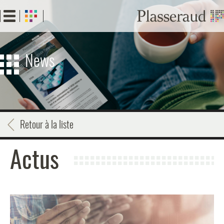
Aller
au
contenu
principal
News
Retour à la liste
Actus