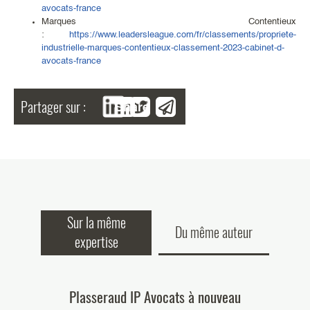
avocats-france
Marques Contentieux
:
https://www.leadersleague.com/fr/classements/propriete-
industrielle-marques-contentieux-classement-2023-cabinet-d-
avocats-france
Partager sur :
Share
Sur la même
Du même auteur
expertise
 et Candé
Plasseraud IP Avocats à nouveau
Plasser