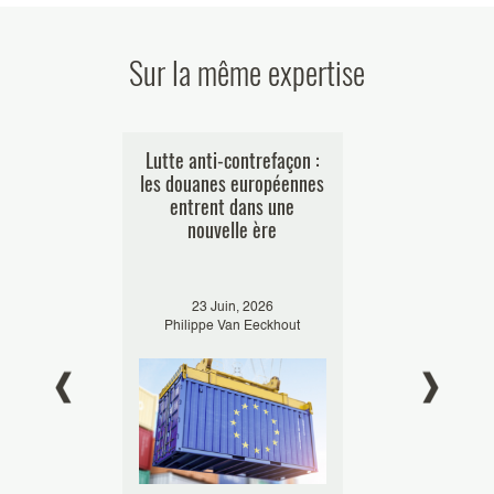
Sur la même expertise
légal du
Lutte anti-contrefaçon :
Lutte co
de l’ancien
les douanes européennes
contrefaçon 
 Code des
entrent dans une
Bilan 
es
nouvelle ère
 2023
23 Juin, 2026
16 Octobr
ricaz
Philippe Van Eeckhout
Elisabeth