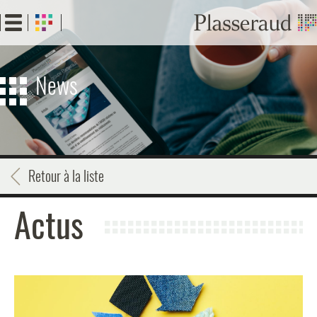
Aller
au
contenu
principal
News
Retour à la liste
Actus