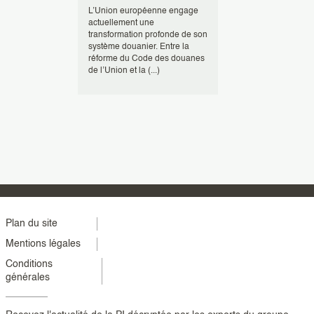
 le Conseil
L’Union européenne engage
Bien qu’en légèr
 abrogé
actuellement une
rapport à 2023, l
e des
transformation profonde de son
contrefaçon dem
un an plus
système douanier. Entre la
niveau exception
llet
réforme du Code des douanes
dernier rapport c
de l’Union et la (...)
l’ (...)
Menu
Plan du site
Mentions légales
footer
Conditions
colonne
générales
2