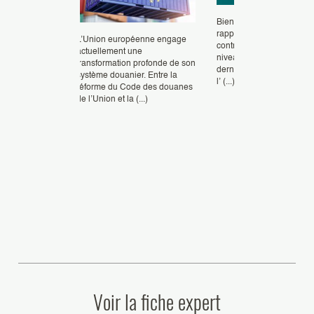
Bien qu’en légère baisse
rapport à 2023, les saisie
22 le Conseil
L’Union européenne engage
contrefaçon demeurent à
 a abrogé
actuellement une
niveau exceptionnel, selo
ode des
transformation profonde de son
dernier rapport conjoint d
d’un an plus
système douanier. Entre la
l’ (...)
juillet
réforme du Code des douanes
de l’Union et la (...)
Voir la fiche expert