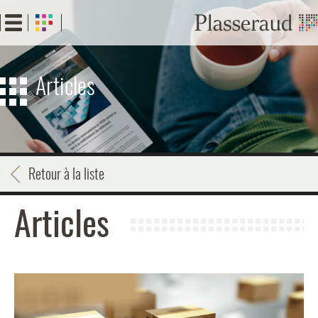
Aller
au
contenu
principal
Articles
Retour à la liste
Articles