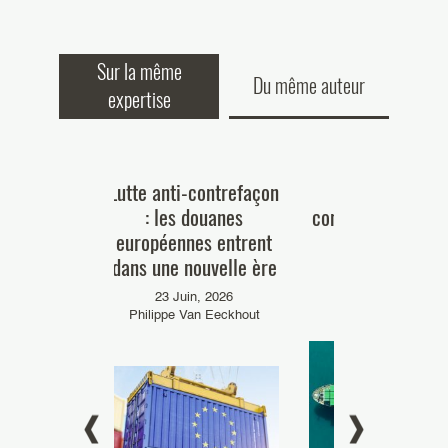
Sur la même
Du même auteur
expertise
t légal du
Lutte anti-contrefaçon
Lutte contre l
visite de
: les douanes
contrefaçon dans 
ticle 60 du
européennes entrent
– Bilan 2024
 Douanes
dans une nouvelle ère
16 Octobre, 2025
Elisabeth Pricaz
re, 2023
23 Juin, 2026
 Pricaz
Philippe Van Eeckhout