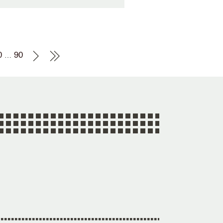
0
90
…