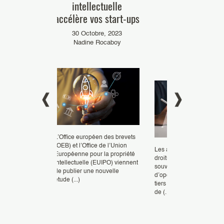
 propriété
intellectuelle
mieux avancer 
elle : un
accélère vos start-ups
auditez votre
 à ne pas
portefeuille
30 Octobre, 2023
pour les
Nadine Rocaboy
27 Octobre, 2022
-ups
Sylvie Cazaux
re, 2019
 Montaud
L’Office européen des brevets
(OEB) et l’Office de l’Union
Les audits de portefeuille
Européenne pour la propriété
droits de PI sont le plus
intellectuelle (EUIPO) viennent
souvent effectués lors
de publier une nouvelle
s
d’opérations impliquant 
étude (...)
ont au centre
tiers (cession de société, 
e société, mais
de (...)
lle des start-
de