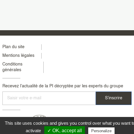
Menu
Plan du site
Mentions légales
footer
Conditions
colonne
générales
2
Recevez l'actualité de la PI décryptée par les experts du groupe
This site uses cookies and gives you control over what you want t
activate
✓ OK, accept all
Personalize