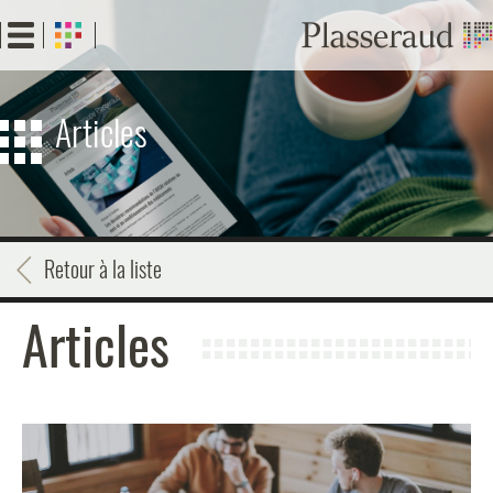
Aller
au
contenu
principal
Articles
Retour à la liste
Articles