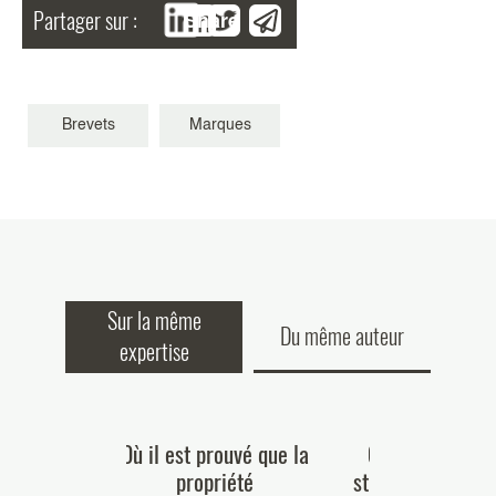
Partager sur :
Share
Brevets
Marques
Sur la même
Du même auteur
expertise
ciations
Où il est prouvé que la
Consolidez vot
elles en
propriété
stratégie de PI p