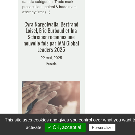
dans la catégorie « Trade mark
prosecution - patent & trade mark
attorney firms (...)
Cyra Nargolwalla, Bertrand
Loisel, Eric Burbaud et Ina
Schreiber reconnus une
nouvelle fois par IAM Global
Leaders 2025
22 mai, 2025
Brevets
This site uses cookies and gives you control over what you want t
activate
✓ OK, accept all
Personalize
Plasseraud IP est heureux