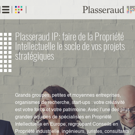
Aller
au
contenu
principal
Plasseraud IP: faire de la Propriété
Intellectuelle le socle de vos projets
stratégiques
Grands groupes, petites et moyennes entreprises,
organismes de recherche, start-ups : votre créativité
est votre force et votre patrimoine. Avec l’une des plus
grandes équipes de spécialistes en Propriété
Intellectuelle en Europe, regroupant Conseils en
Propriété Industrielle, ingénieurs, juristes, consultants