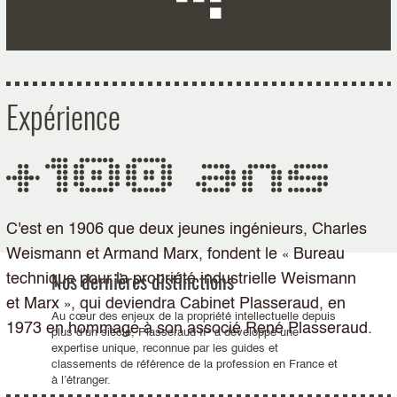
Expérience
+100 ans
C'est en 1906 que deux jeunes ingénieurs, Charles
Weismann et Armand Marx, fondent le
Bureau
«
Nos dernières distinctions
technique pour la propriété industrielle Weismann
et Marx
, qui deviendra Cabinet Plasseraud, en
»
Au cœur des enjeux de la propriété intellectuelle depuis
1973 en hommage à son associé René Plasseraud.
plus d’un siècle, Plasseraud IP a développé une
expertise unique, reconnue par les guides et
classements de référence de la profession en France et
à l’étranger.