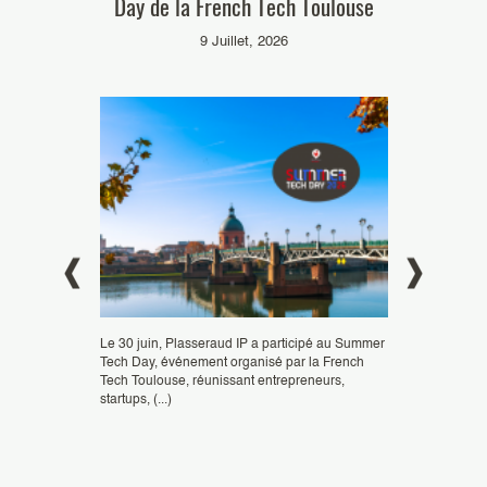
 Spring
Day de la French Tech Toulouse
interventio
& Modèl
6
9 Juillet, 2026
Le 30 juin, Plasseraud IP a participé au Summer
Tech Day, événement organisé par la French
 lieu le 23 et 24
Tech Toulouse, réunissant entrepreneurs,
ne. Notre
Les experts de 
startups, (...)
n Propriété
Plasseraud IP on
plusieurs initia
leur (...)