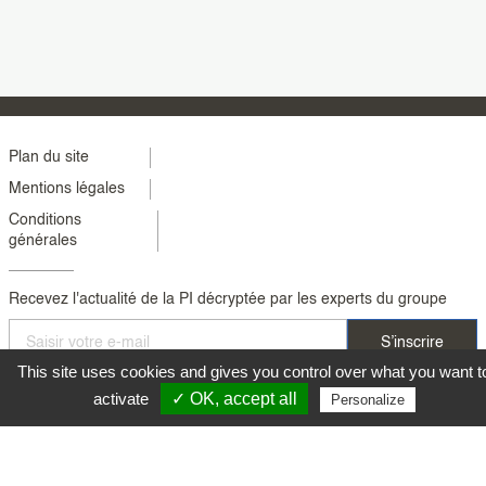
Menu
Plan du site
Mentions légales
footer
Conditions
colonne
générales
2
Recevez l'actualité de la PI décryptée par les experts du groupe
This site uses cookies and gives you control over what you want t
activate
✓ OK, accept all
Personalize