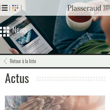
Aller
au
contenu
principal
News
Retour à la liste
Actus