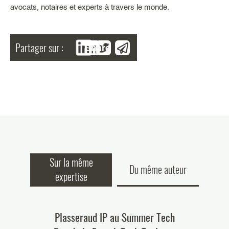
avocats, notaires et experts à travers le monde.
Partager sur :
Share
Sur la même
Du même auteur
expertise
a 107ème
Plasseraud IP au Summer Tech
Retour