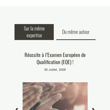
Sur la même
Du même auteur
expertise
onnu par la
Réussite à l’Examen Européen de
Nos collab
Brevet (JUB)
Qualification (EQE) !
diplôme « B
 matière de
30 Juillet, 2026
se brevets !
26
el