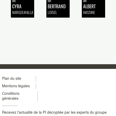
CYRA
BERTRAND
ALBERT
NARGOLWALLA
LOISEL
HASSINE
Menu
Plan du site
Mentions légales
footer
Conditions
colonne
générales
2
Recevez l'actualité de la PI décryptée par les experts du groupe