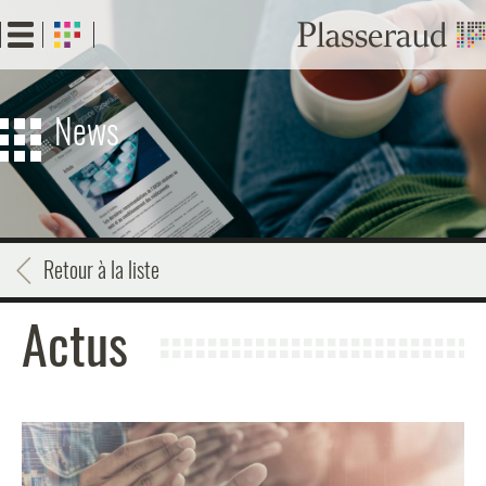
Aller
au
contenu
principal
News
Retour à la liste
Actus