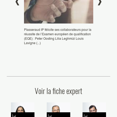
Plasseraud IP félicite ses collaborateurs pour la
réussite de l’Examen européen de qualification
Félicitation à A
(EQE) : Peter Oosting Lilia Leghmizi Louis
ingénieurs brevet
Lavigne (...)
Mandataire agréé
x Conseils en
Brevets et (...)
aud IP,
 ont été
Voir la fiche expert