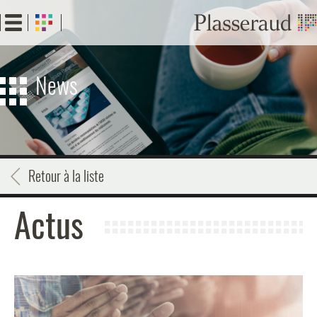
Aller
au
contenu
principal
News
Retour à la liste
Actus