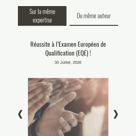
Sur la même
Du même auteur
expertise
onnu par la
Réussite à l’Examen Européen de
Nos collab
Brevet (JUB)
Qualification (EQE) !
diplôme « B
 matière de
30 Juillet, 2026
se brevets !
26
el