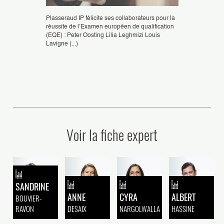
Plasseraud IP félicite ses collaborateurs pour la
réussite de l’Examen européen de qualification
Félicitation à A
(EQE) : Peter Oosting Lilia Leghmizi Louis
ingénieurs brevet
Lavigne (...)
Mandataire agréé
x Conseils en
Brevets et (...)
aud IP,
 ont été
Voir la fiche expert
SANDRINE
ANNE
CYRA
ALBERT
BOUVIER-
RAVON
DESAIX
NARGOLWALLA
HASSINE