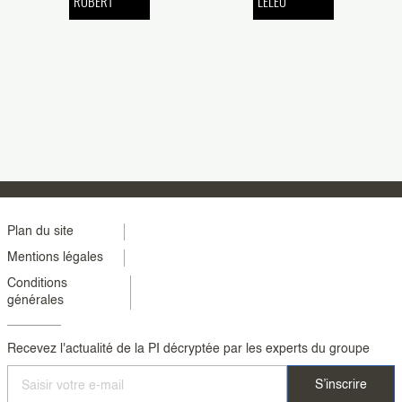
ROBERT
LELEU
Menu
Plan du site
Mentions légales
footer
Conditions
colonne
générales
2
Recevez l'actualité de la PI décryptée par les experts du groupe