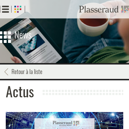
Aller
au
contenu
principal
News
Retour à la liste
Actus