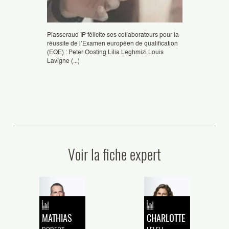
Plasseraud IP félicite ses collaborateurs pour la
réussite de l’Examen européen de qualification
Félicitation à A
(EQE) : Peter Oosting Lilia Leghmizi Louis
ingénieurs brevet
Lavigne (...)
Mandataire agréé
x Conseils en
Brevets et (...)
aud IP,
 ont été
Voir la fiche expert
MATHIAS
CHARLOTTE