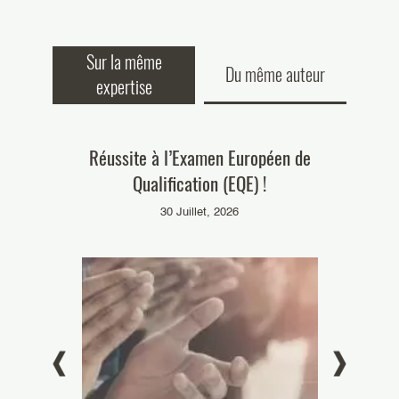
Sur la même
Du même auteur
expertise
onnu par la
Réussite à l’Examen Européen de
Nos collab
Brevet (JUB)
Qualification (EQE) !
diplôme « B
 matière de
30 Juillet, 2026
se brevets !
26
el