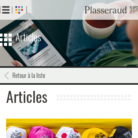
Aller
au
contenu
principal
Articles
Retour à la liste
Articles