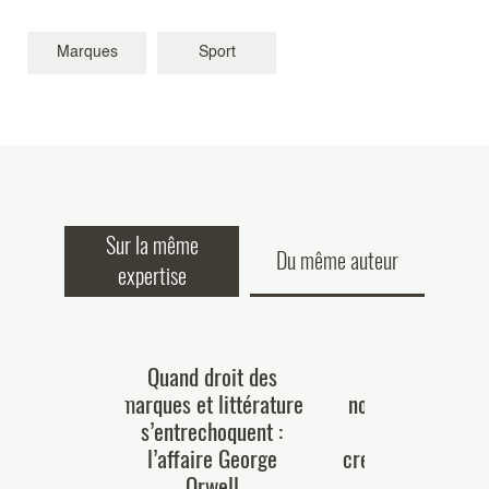
Marques
Sport
Sur la même
Du même auteur
expertise
 Mac : Pour
Quand droit des
Les outils d’IA
u Tribunal
marques et littérature
nouvelles palette
Union
s’entrechoquent :
disposition de
 le poulet,
l’affaire George
créateurs ou boît
pas de la
Orwell
couleurs pour