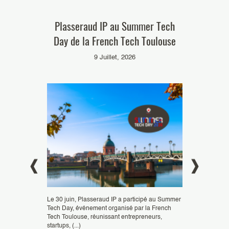
le dernier
Plasseraud IP au Summer Tech
Retour
n », podcats
Day de la French Tech Toulouse
interventio
 !
& Modèl
9 Juillet, 2026
6
e
Le 30 juin, Plasseraud IP a participé au Summer
Tech Day, événement organisé par la French
Tech Toulouse, réunissant entrepreneurs,
ctxion, le
Les experts de 
startups, (...)