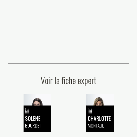
 Glaize, associé
Plasseraud IP on
Propriété
plusieurs initia
leur (...)
Voir la fiche expert
SOLÈNE
CHARLOTTE
BOURDET
MONTAUD