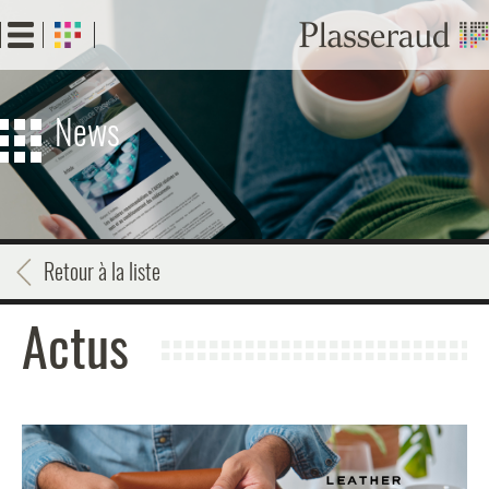
Aller
au
contenu
principal
News
Retour à la liste
Actus