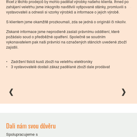
ide
třicet z těchto prodejců by mohlo padělat výrobky našeho klienta. Ihned po
jsm
zahájení veletrhu jsme inkognito navštívili vytipované stánky, promluvili s
pro
vystavovateli a odnesli si vzorky výrobků a informace o jejich výrobě.
Poh
ělků
po 
S klientem jsme okamžitě prozkoumali, zda se jedná o origináli či nikoliv.
kte
oka
Získané informace jsme neprodleně zaslali právnímu oddělení, které
,
na 
požádalo soud o předběžné opatření. Společně se soudním
 se
vykonavatelem pak naši právníci na označených stáncích uvedené zboží
zajistili.
• 3
• V
• Zadržení tísíců kusů zboží na veletrhu elektroniky
• 3 vystavovatelé dostali zákaz padělané zboží dale prodávat
Dali nám svou důvěru
Spolupracujeme s