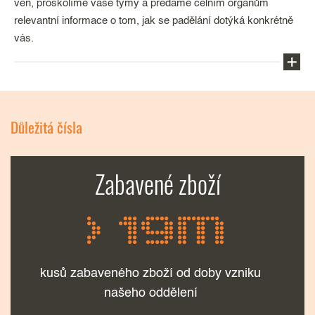
ven, proškolíme vaše týmy a předáme celním orgánům
relevantní informace o tom, jak se padělání dotýká konkrétně
vás.
Uvědomujeme si, že v boji proti padělání je
informovanost klíčová. Nabízíme vám spolupráci
Důležitá čísla
na vytvoření informačních materiálů a brožur jak
pro vaše klienty tak i pro instituce zabývající se
bojem s paděláním a pirátstvím (policie, celní
Zabavené zboží
správa aj.). Proškolíme vaše obchodní zástupce
ve sbírání relevantních informací, předáme
> 19M
pracovníkům celní správy důležité informace,
které povedou k identifikaci a zadržení padělaných
výrobků.
kusů zabaveného zboží od doby vzniku
našeho oddělení