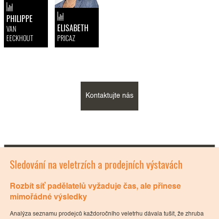
PHILIPPE
ELISABETH
VAN
EECKHOUT
PRICAZ
Kontaktujte nás
Sledování na veletrzích a prodejních výstavách
Id
Rozbít síť padělatelů vyžaduje čas, ale přinese
Ob
mimořádné výsledky
V r
vali
exi
Analýza seznamu prodejců každoročního veletrhu dávala tušit, že zhruba