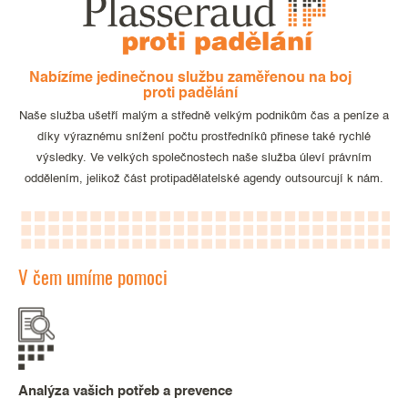
Nabízíme jedinečnou službu zaměřenou na boj
proti padělání
Naše služba ušetří malým a středně velkým podnikům čas a peníze a
díky výraznému snížení počtu prostředníků přinese také rychlé
výsledky. Ve velkých společnostech naše služba úleví právním
oddělením, jelikož část protipadělatelské agendy outsourcují k nám.
V čem umíme pomoci
Analýza vašich potřeb a prevence