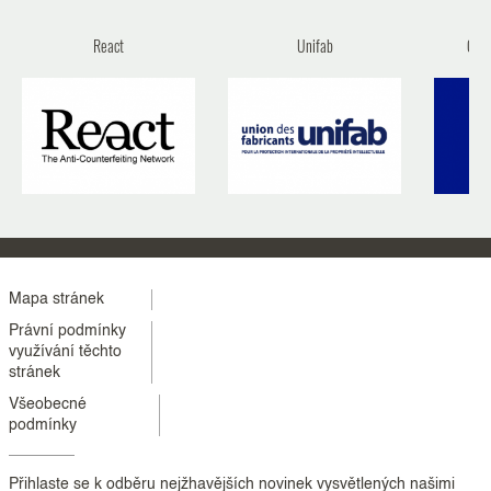
React
Unifab
Celn
Menu
Mapa stránek
Právní podmínky
footer
využívání těchto
stránek
colonne
Všeobecné
2
podmínky
Přihlaste se k odběru nejžhavějších novinek vysvětlených našimi